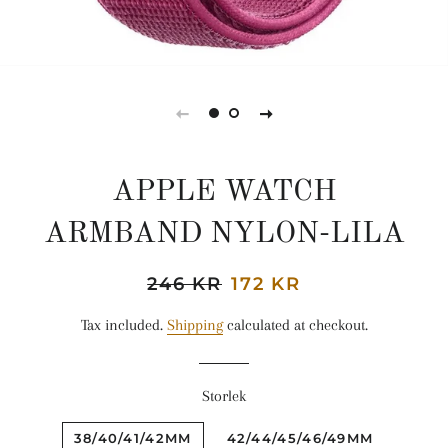
APPLE WATCH
ARMBAND NYLON-LILA
Regular
246 KR
Sale
172 KR
price
price
Tax included.
Shipping
calculated at checkout.
Storlek
38/40/41/42MM
42/44/45/46/49MM