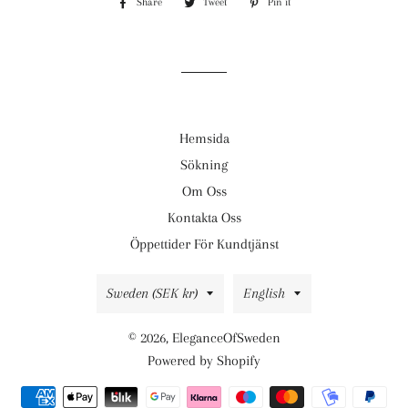
Share
Share
Tweet
Tweet
Pin it
Pin
on
on
on
Facebook
Twitter
Pinterest
Hemsida
Sökning
Om Oss
Kontakta Oss
Öppettider För Kundtjänst
Country/region
Language
Sweden (SEK kr)
English
© 2026,
EleganceOfSweden
Powered by Shopify
Payment