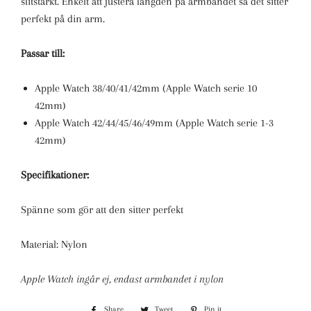
slitstarkt. Enkelt att justera längden på armbandet så det sitter
perfekt på din arm.
Passar till:
Apple Watch 38/40/41/42mm (Apple Watch serie 10
42mm)
Apple Watch 42/44/45/46/49mm (Apple Watch serie 1-3
42mm)
Specifikationer:
Spänne som gör att den sitter perfekt
Material: Nylon
Apple Watch ingår ej, endast armbandet i nylon
Share
Share
Tweet
Tweet
Pin it
Pin