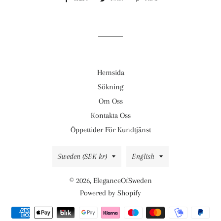
on
on
on
Facebook
Twitter
Pinterest
Hemsida
Sökning
Om Oss
Kontakta Oss
Öppettider För Kundtjänst
Country/region
Language
Sweden (SEK kr)
English
© 2026,
EleganceOfSweden
Powered by Shopify
Payment