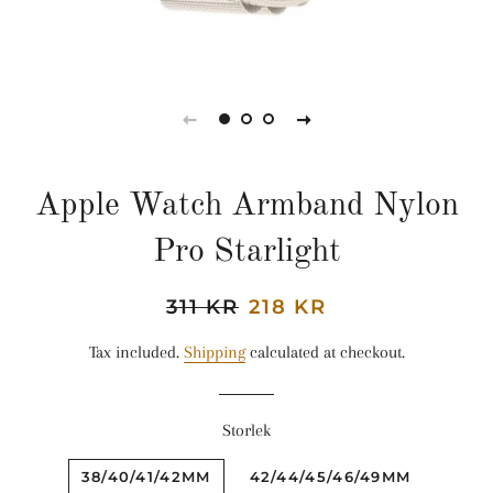
Apple Watch Armband Nylon
Pro Starlight
Regular
311 KR
Sale
218 KR
price
price
Tax included.
Shipping
calculated at checkout.
Storlek
38/40/41/42MM
42/44/45/46/49MM