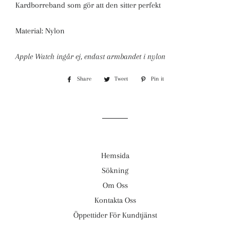
Kardborreband som gör att den sitter perfekt
Material: Nylon
Apple Watch ingår ej, endast armbandet i nylon
Share
Share
Tweet
Tweet
Pin it
Pin
on
on
on
Facebook
Twitter
Pinterest
Hemsida
Sökning
Om Oss
Kontakta Oss
Öppettider För Kundtjänst