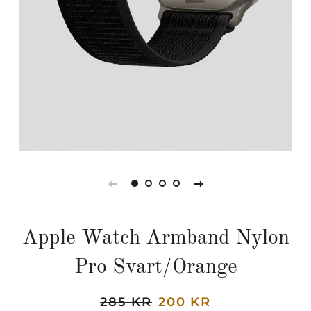
Apple Watch Armband Nylon
Pro Svart/Orange
Regular
285 KR
Sale
200 KR