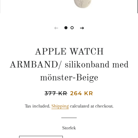
APPLE WATCH
ARMBAND/ silikonband med
mönster-Beige
Regular
377 KR
Sale
264 KR
price
price
Tax included.
Shipping
calculated at checkout.
Storlek