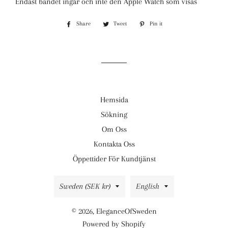
Endast bandet ingår och inte den Apple Watch som visas
Share
Share
Tweet
Tweet
Pin it
Pin
on
on
on
Facebook
Twitter
Pinterest
Hemsida
Sökning
Om Oss
Kontakta Oss
Öppettider För Kundtjänst
Country/region
Language
Sweden (SEK kr)
English
© 2026,
EleganceOfSweden
Powered by Shopify