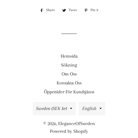
Share
Share
Tweet
Tweet
Pin it
Pin
on
on
on
Facebook
Twitter
Pinterest
Hemsida
Sökning
Om Oss
Kontakta Oss
Öppettider För Kundtjänst
Country/region
Language
Sweden (SEK kr)
English
© 2026,
EleganceOfSweden
Powered by Shopify