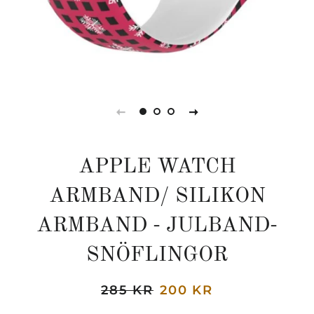
APPLE WATCH
ARMBAND/ SILIKON
ARMBAND - JULBAND-
SNÖFLINGOR
Regular
285 KR
Sale
200 KR
price
price