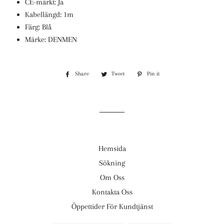
CE-märkt: Ja
Kabellängd: 1m
Färg: Blå
Märke: DENMEN
Share
Share
Tweet
Tweet
Pin it
Pin
on
on
on
Facebook
Twitter
Pinterest
Hemsida
Sökning
Om Oss
Kontakta Oss
Öppettider För Kundtjänst