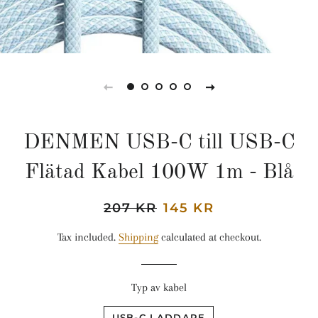
DENMEN USB-C till USB-C
Flätad Kabel 100W 1m - Blå
Regular
207 KR
Sale
145 KR
price
price
Tax included.
Shipping
calculated at checkout.
Typ av kabel
USB-C LADDARE