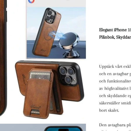
Elegant iPhone 1
Plånbok, Skydda
Upptäck vårt exk
och en avtagbar p
och funktionalitet
av högkvalitativt
och skyddande eg
säkerställer smid
bort skalet.
Den avtagbara pl