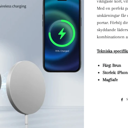
viktigaste kort, v
Med en perfekt 
utskärningar får d
portar. Förhöj di
skyddande läders
kombinationen av
Tekniska specifik
Färg: Brun
Storlek: iPhon
MagSafe