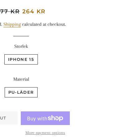
egular
377 KR
Sale
264 KR
rice
price
d.
Shipping
calculated at checkout.
Storlek
IPHONE 15
Material
PU-LÄDER
UT
More payment options