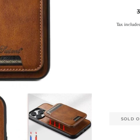
R
p
Tax include
SOLD O