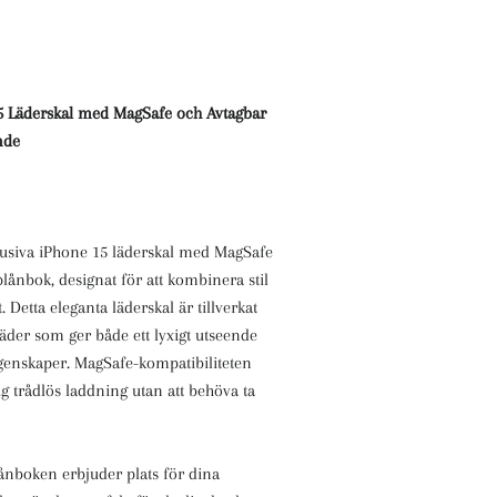
5 Läderskal med MagSafe och Avtagbar
nde
lusiva iPhone 15 läderskal med MagSafe
lånbok, designat för att kombinera stil
. Detta eleganta läderskal är tillverkat
 läder som ger både ett lyxigt utseende
enskaper. MagSafe-kompatibiliteten
ig trådlös laddning utan att behöva ta
ånboken erbjuder plats för dina