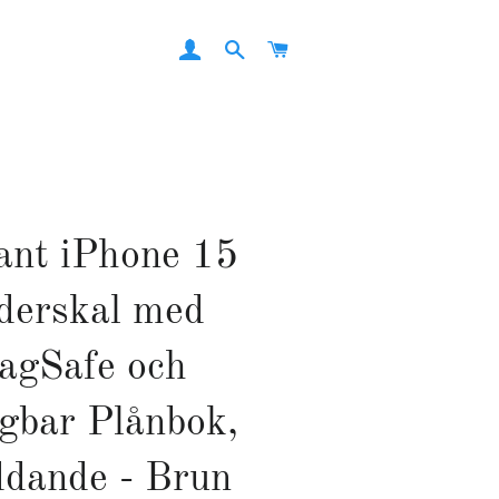
LOG IN
SEARCH
CART
ant iPhone 15
derskal med
agSafe och
gbar Plånbok,
dande - Brun