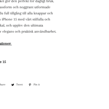
ilket gör den perfekt för dagligt bruk.
passform och noggrant utformade
u full tillgång till alla knappar och
n iPhone 15 med vårt stilfulla och
kal, och upplev den ultimata
 elegans och praktisk användbarhet.
ationer:
e 15
Share
Share
Tweet
Tweet
Pin it
Pin
on
on
on
Facebook
Twitter
Pinterest