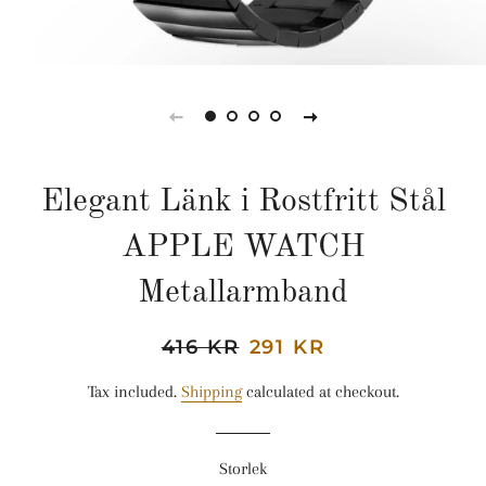
Elegant Länk i Rostfritt Stål
APPLE WATCH
Metallarmband
Regular
416 KR
Sale
291 KR
price
price
Tax included.
Shipping
calculated at checkout.
Storlek