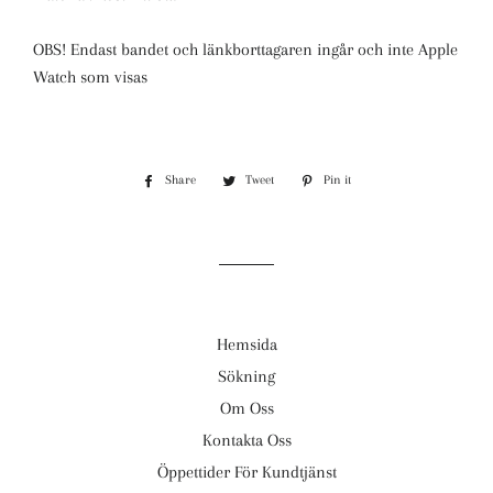
OBS! Endast bandet och länkborttagaren ingår och inte Apple
Watch som visas
Share
Share
Tweet
Tweet
Pin it
Pin
on
on
on
Facebook
Twitter
Pinterest
Hemsida
Sökning
Om Oss
Kontakta Oss
Öppettider För Kundtjänst