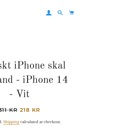
LOG IN
SEARCH
CART
skt iPhone skal
and - iPhone 14
- Vit
Regular
311 KR
Sale
218 KR
price
price
d.
Shipping
calculated at checkout.