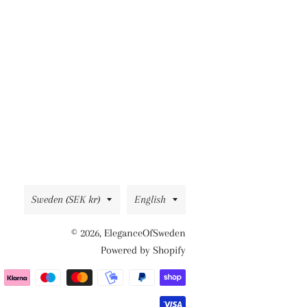
Country/region
Language
Sweden (SEK kr)
English
© 2026,
EleganceOfSweden
Powered by Shopify
Payment
methods