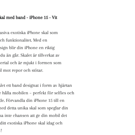
kal med band - iPhone 15 - Vit
lusiva
exotiska iPhone skal
som
ch funktionalitet. Med
en
ign blir din iPhone en riktig
du än går. Skalet är tillverkat av
terial och är mjukt i formen som
l mot repor och stötar.
et ett band designat i form av hjärtan
re hålla mobilen
– perfekt för selfies och
e. Förvandla din iPhone 15 till en
d detta unika skal som speglar din
sa inte chansen att ge din mobil det
 ditt exotiska iPhone skal idag
och
!