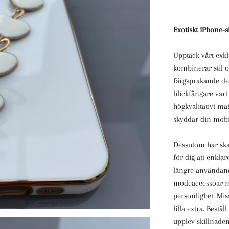
Exotiskt iPhone-s
Upptäck vårt exk
kombinerar stil o
färgsprakande des
blickfångare vart 
högkvalitativt ma
skyddar din mobi
Dessutom har skal
för dig att enkla
längre användand
modeaccessoar me
personlighet. Mis
lilla extra.
Beställ
upplev skillnaden