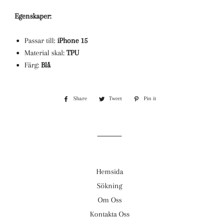
Egenskaper:
Passar till:
iPhone 15
Material skal:
TPU
Färg:
Blå
Share
Share
Tweet
Tweet
Pin it
Pin
on
on
on
Facebook
Twitter
Pinterest
Hemsida
Sökning
Om Oss
Kontakta Oss