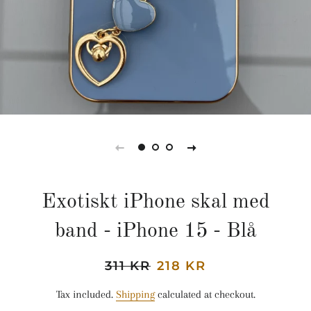
Exotiskt iPhone skal med
band - iPhone 15 - Blå
Regular
311 KR
Sale
218 KR
price
price
Tax included.
Shipping
calculated at checkout.