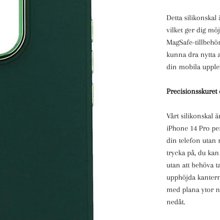
Detta silikonskal
vilket ger dig möj
MagSafe-tillbehö
kunna dra nytta 
din mobila upple
Precisionsskuret
Vårt silikonskal 
iPhone 14 Pro per
din telefon utan 
trycka på, du ka
utan att behöva t
upphöjda kantern
med plana ytor n
nedåt.