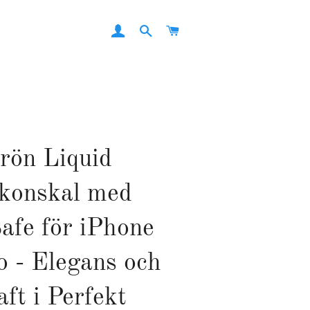
LOG IN
SEARCH
CART
rön Liquid
ikonskal med
fe för iPhone
o - Elegans och
ft i Perfekt