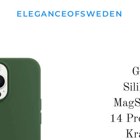
ELEGANCEOFSWEDEN
G
Sil
MagSa
14 Pr
Kra