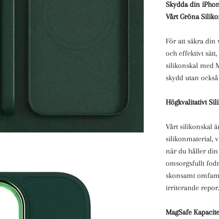
Skydda din iPhon
Vårt Gröna Silik
För att säkra din 
och effektivt sätt
silikonskal med M
skydd utan också
Högkvalitativt Si
Vårt silikonskal är
silikonmaterial, 
när du håller din 
omsorgsfullt fodr
skonsamt omfamn
irriterande repor
MagSafe Kapacitet