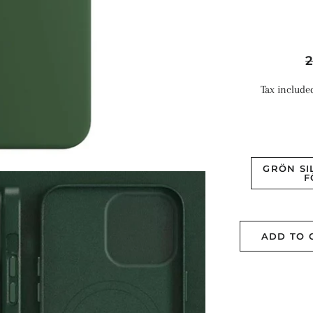
R
p
Tax include
GRÖN SI
F
ADD TO 