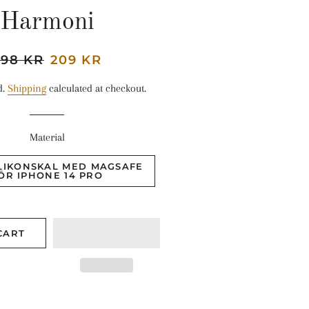
Harmoni
egular
298 KR
Sale
209 KR
rice
price
d.
Shipping
calculated at checkout.
Material
LIKONSKAL MED MAGSAFE
ÖR IPHONE 14 PRO
CART