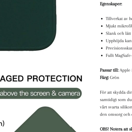
Egenskaper:
Tillverkat av h
Mjukt mikrofi
Slank och lätt
Upphöjda kant
Precisionsskur
Fullt MagSafe
Passar till:
Apple 
Färg:
Grön
För att skydda di
samtidigt som du 
vårt svarta silik
den omsorg och d
OBS!
Notera att 