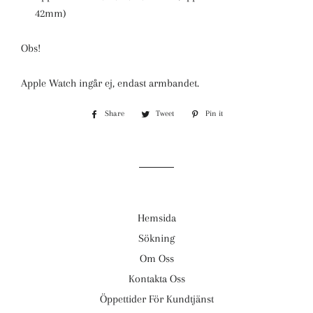
42mm)
Obs!
Apple Watch ingår ej, endast armbandet.
Share
Share
Tweet
Tweet
Pin it
Pin
on
on
on
Facebook
Twitter
Pinterest
Hemsida
Sökning
Om Oss
Kontakta Oss
Öppettider För Kundtjänst