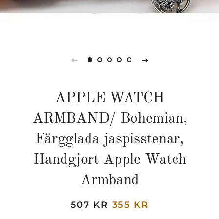
APPLE WATCH
ARMBAND/ Bohemian,
Färgglada jaspisstenar,
Handgjort Apple Watch
Armband
Regular
507 KR
Sale
355 KR
price
price