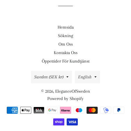
Hemsida
Sökning
Om Oss
Kontakta Oss
Öppettider För Kundtjänst
Country/region
Language
Sweden (SEK kr)
English
© 2026,
EleganceOfSweden
Powered by Shopify
Payment
methods