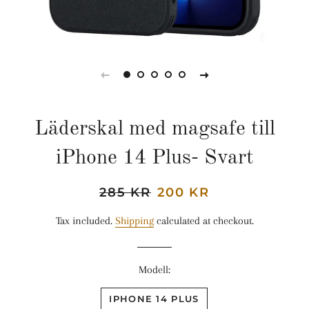
Läderskal med magsafe till
iPhone 14 Plus- Svart
Regular
285 KR
Sale
200 KR
price
price
Tax included.
Shipping
calculated at checkout.
Modell:
IPHONE 14 PLUS