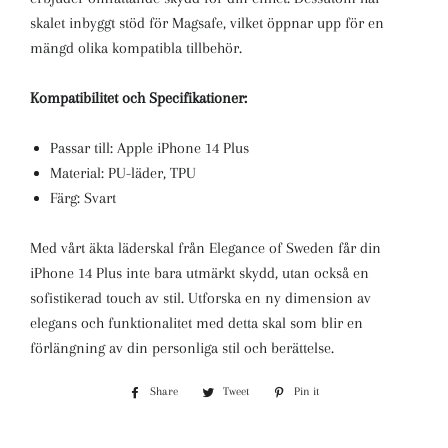
skalet inbyggt stöd för Magsafe, vilket öppnar upp för en
mängd olika kompatibla tillbehör.
Kompatibilitet och Specifikationer:
Passar till: Apple iPhone 14 Plus
Material: PU-läder, TPU
Färg: Svart
Med vårt äkta läderskal från Elegance of Sweden får din
iPhone 14 Plus inte bara utmärkt skydd, utan också en
sofistikerad touch av stil. Utforska en ny dimension av
elegans och funktionalitet med detta skal som blir en
förlängning av din personliga stil och berättelse.
Share
Share
Tweet
Tweet
Pin it
Pin
on
on
on
Facebook
Twitter
Pinterest