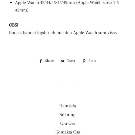
Apple Watch 42/44/45/46/49mm (Apple Watch serie 1-3
42mm)
OBS!
Endast bandet ingår och inte den Apple Watch som visas
Share
Share
Tweet
Tweet
Pin it
Pin
on
on
on
Facebook
Twitter
Pinterest
Hemsida
Sökning
Om Oss
Kontakta Oss