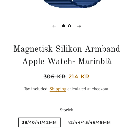
Magnetisk Silikon Armband
Apple Watch- Marinblå
Regular
306 KR
Sale
214 KR
price
price
Tax included.
Shipping
calculated at checkout.
Storlek
38/40/41/42MM
42/44/45/46/49MM