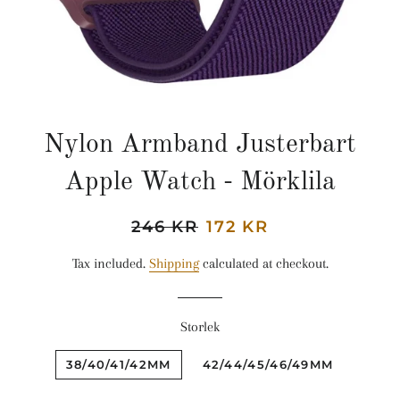
Nylon Armband Justerbart
Apple Watch - Mörklila
Regular
246 KR
Sale
172 KR
price
price
Tax included.
Shipping
calculated at checkout.
Storlek
38/40/41/42MM
42/44/45/46/49MM