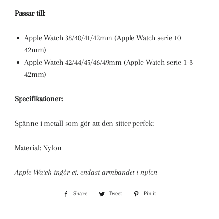
Passar till:
Apple Watch 38/40/41/42mm (Apple Watch serie 10
42mm)
Apple Watch 42/44/45/46/49mm (Apple Watch serie 1-3
42mm)
Specifikationer:
Spänne i metall som gör att den sitter perfekt
Material: Nylon
Apple Watch ingår ej, endast armbandet i nylon
Share
Share
Tweet
Tweet
Pin it
Pin
on
on
on
Facebook
Twitter
Pinterest