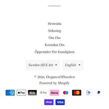
Hemsida
Sökning
Om Oss
Kontakta Oss
Öppettider För Kundtjänst
Country/region
Language
Sweden (SEK kr)
English
© 2026,
EleganceOfSweden
Powered by Shopify
Payment
methods