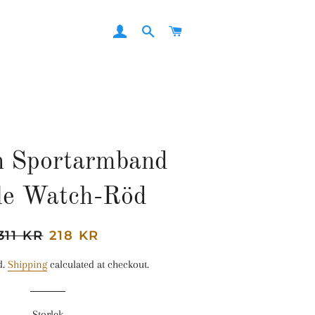
LOG IN
SEARCH
CART
on Sportarmband
le Watch-Röd
Regular
311 KR
Sale
218 KR
price
price
d.
Shipping
calculated at checkout.
Storlek