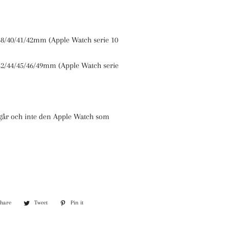
8/40/41/42mm (Apple Watch serie 10
2/44/45/46/49mm (Apple Watch serie
går och inte den Apple Watch som
Share
Share
Tweet
Tweet
Pin it
Pin
on
on
on
Facebook
Twitter
Pinterest