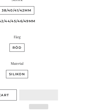
38/40/41/42MM
42/44/45/46/49MM
Färg
RÖD
Material
SILIKON
CART