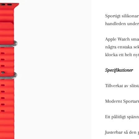
Sportigt silikon
handleden under
Apple Watch smar
några enstaka se
klocka ett helt ny
Specifikationer
Tillverkat av slits
Modernt Sportar
Ett pålitligt spä
Justerbar så den 