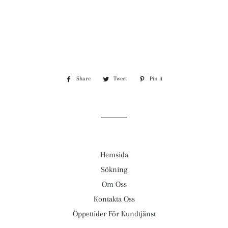
Share
Share
Tweet
Tweet
Pin it
Pin
on
on
on
Facebook
Twitter
Pinterest
Hemsida
Sökning
Om Oss
Kontakta Oss
Öppettider För Kundtjänst