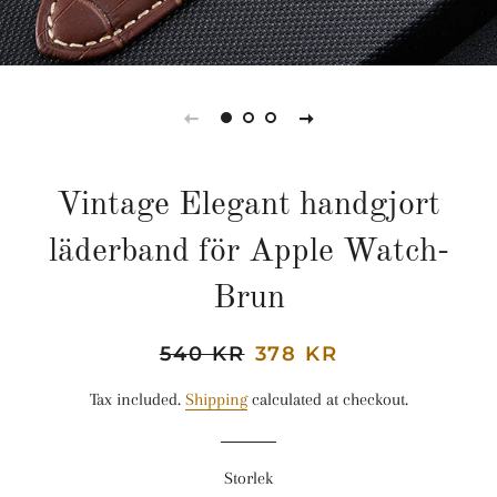
Vintage Elegant handgjort
läderband för Apple Watch-
Brun
Regular
540 KR
Sale
378 KR
price
price
Tax included.
Shipping
calculated at checkout.
Storlek